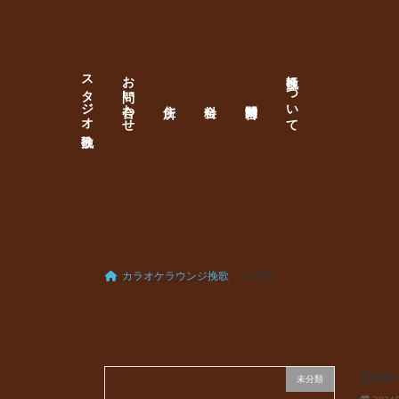
コ
ナ
ン
ビ
テ
ゲ
ン
ー
スタジオ 挽歌
お問い合わせ
挽歌について
ツ
シ
へ
ョ
ス
ン
キ
に
ッ
移
プ
動
カラオケラウンジ挽歌
未分類
Hello
未分類